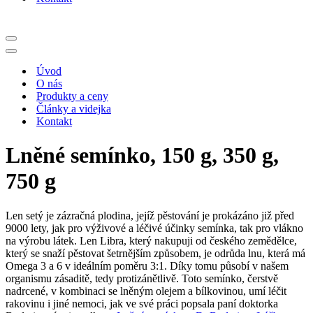
Navigační
menu
Navigační
menu
Úvod
O nás
Produkty a ceny
Články a videjka
Kontakt
Lněné semínko, 150 g, 350 g,
750 g
Len setý je zázračná plodina, jejíž pěstování je prokázáno již před
9000 lety, jak pro výživové a léčivé účinky semínka, tak pro vlákno
na výrobu látek. Len Libra, který nakupuji od českého zemědělce,
který se snaží pěstovat šetrnějším způsobem, je odrůda lnu, která má
Omega 3 a 6 v ideálním poměru 3:1. Díky tomu působí v našem
organismu zásaditě, tedy protizánětlivě. Toto semínko, čerstvě
nadrcené, v kombinaci se lněným olejem a bílkovinou, umí léčit
rakovinu i jiné nemoci, jak ve své práci popsala paní doktorka