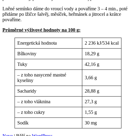
Lněné semínko dáme do vroucí vody a povaříme 3 – 4 min., poté
přidáme po lžičce šalvěj, měsíček, heřmánek a jitrocel a krátce
povaříme.
Průměrné výživové
hodnoty na 100 g:
Energetická hodnota
2 236 kJ/534 kcal
Bílkoviny
18,29 g
Tuky
42,16 g
– z toho nasycené mastné
3,66 g
kyseliny
Sacharidy
28,88 g
– z toho vláknina
27,3 g
– z toho cukry
1,55 g
Sodík
30 mg
Neve
| Běží na
WordPress