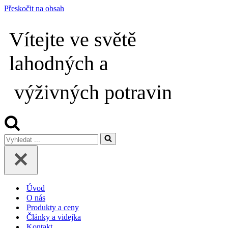
Přeskočit na obsah
Vítejte ve světě
lahodných a
výživných potravin
Vyhledat
...
Úvod
O nás
Produkty a ceny
Články a videjka
Kontakt