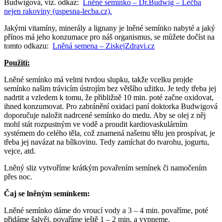
Budwigová, viz. odkaz:
Lněné semínko – Dr.Budwig – Léčba
nejen rakoviny (uspesna-lecba.cz).
Jakými vitamíny, minerály a lignany je lněné semínko nabyté a jaký
přínos má jeho konzumace pro náš organismus, se můžete dočíst na
tomto odkazu:
Lněná semena – ZiskejZdravi.cz
Použití:
Lněné semínko má velmi tvrdou slupku, takže vcelku projde
semínko našim trávicím ústrojím bez většího užitku. Je tedy třeba jej
nadrtit a vzledem k tomu, že přibližně 10 min. poté začne oxidovat,
ihned konzumovat. Pro zabránění oxidaci paní doktorka Budwigová
doporučuje naložit nadrcené semínko do medu. Aby se olej z něj
mohl stát rozpustným ve vodě a proudit kardiovaskulárním
systémem do celého těla, což znamená našemu tělu jen prospívat, je
třeba jej navázat na bílkovinu. Tedy zamíchat do tvarohu, jogurtu,
vejce, atd.
Lněný sliz vytvoříme krátkým povařením semínek či namočením
přes noc.
Čaj se lněným semínkem:
Lněné semínko dáme do vroucí vody a 3 – 4 min. povaříme, poté
přidáme šalvěj, povaříme ještě 1 – 2 min. a vypneme.